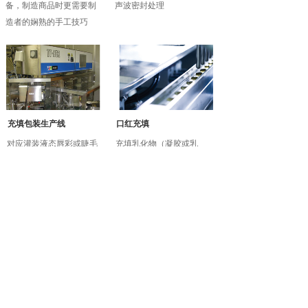
备，制造商品时更需要制
声波密封处理
造者的娴熟的手工技巧
充填包装生产线
口红充填
对应灌装液态唇彩或睫毛
充填乳化物（凝胶或乳
膏等。通过传感器感知容
霜）。适用于黏度较高的
器，自动作业。
乳化产品
软式胶囊成形机
硬式胶囊成形
将油，粉末，浓缩液等混合
将粉末，颗粒等原料，装