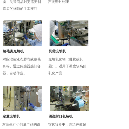
备，制造商品时更需要制
声波密封处理
造者的娴熟的手工技巧
睫毛膏充填机
乳霜充填机
对应灌装液态唇彩或睫毛
充填乳化物（凝胶或乳
膏等。通过传感器感知容
霜）。适用于黏度较高的
器，自动作业。
乳化产品
定量充填机
四边封口包装机
对应生产小剂量产品的设
管状容器中，充填并做超