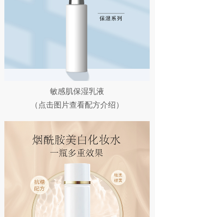
敏感肌保湿乳液
（点击图片查看配方介绍）
敏感肌保湿乳液
（点击图片查看配方介绍）