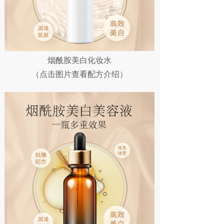
烟酰胺美白化妆水
（点击图片查看配方介绍）
烟酰胺美白化妆水
（点击图片查看配方介绍）